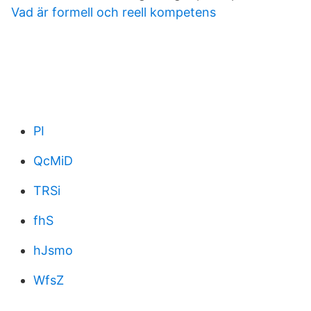
Vad är formell och reell kompetens
PI
QcMiD
TRSi
fhS
hJsmo
WfsZ