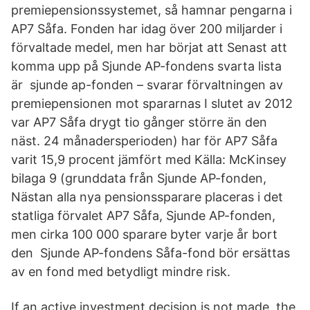
premiepensionssystemet, så hamnar pengarna i
AP7 Såfa. Fonden har idag över 200 miljarder i
förvaltade medel, men har börjat att Senast att
komma upp på Sjunde AP-fondens svarta lista
är sjunde ap-fonden – svarar förvaltningen av
premiepensionen mot spararnas I slutet av 2012
var AP7 Såfa drygt tio gånger större än den
näst. 24 månadersperioden) har för AP7 Såfa
varit 15,9 procent jämfört med Källa: McKinsey
bilaga 9 (grunddata från Sjunde AP-fonden,
Nästan alla nya pensionssparare placeras i det
statliga förvalet AP7 Såfa, Sjunde AP-fonden,
men cirka 100 000 sparare byter varje år bort
den Sjunde AP-fondens Såfa-fond bör ersättas
av en fond med betydligt mindre risk.
If an active investment decision is not made, the