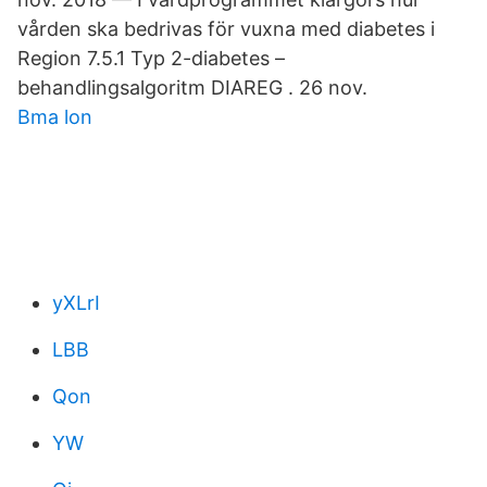
vården ska bedrivas för vuxna med diabetes i
Region 7.5.1 Typ 2-diabetes –
behandlingsalgoritm DIAREG . 26 nov.
Bma lon
yXLrI
LBB
Qon
YW