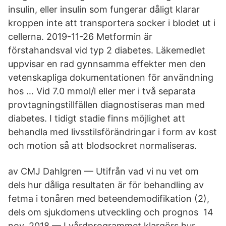
insulin, eller insulin som fungerar dåligt klarar
kroppen inte att transportera socker i blodet ut i
cellerna. 2019-11-26 Metformin är
förstahandsval vid typ 2 diabetes. Läkemedlet
uppvisar en rad gynnsamma effekter men den
vetenskapliga dokumentationen för användning
hos … Vid 7.0 mmol/l eller mer i två separata
provtagningstillfällen diagnostiseras man med
diabetes. I tidigt stadie finns möjlighet att
behandla med livsstilsförändringar i form av kost
och motion så att blodsockret normaliseras.
av CMJ Dahlgren — Utifrån vad vi nu vet om
dels hur dåliga resultaten är för behandling av
fetma i tonåren med beteendemodifikation (2),
dels om sjukdomens utveckling och prognos 14
nov. 2018 — I vårdprogrammet klargörs hur